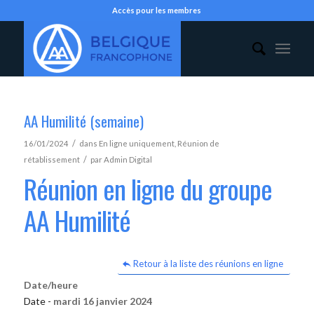
Accès pour les membres
AA Humilité (semaine)
/
16/01/2024
dans
En ligne uniquement
,
Réunion de
/
rétablissement
par
Admin Digital
Réunion en ligne du groupe
AA Humilité
Retour à la liste des réunions en ligne
Date/heure
Date -
mardi 16 janvier 2024