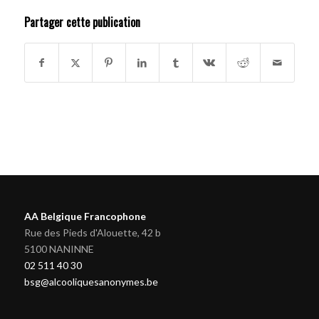
Partager cette publication
AA Belgique Francophone
Rue des Pieds d'Alouette, 42 b
5100 NANINNE
02 511 40 30
bsg@alcooliquesanonymes.be