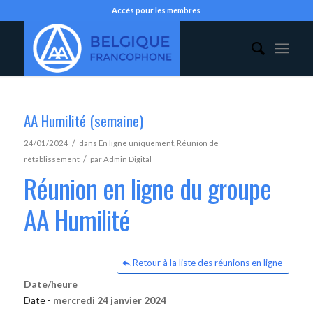
Accès pour les membres
AA Humilité (semaine)
/
24/01/2024
dans
En ligne uniquement
,
Réunion de
/
rétablissement
par
Admin Digital
Réunion en ligne du groupe
AA Humilité
Retour à la liste des réunions en ligne
Date/heure
Date -
mercredi 24 janvier 2024