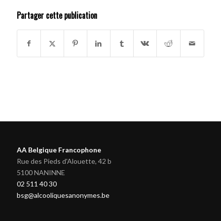
Partager cette publication
AA Belgique Francophone
Rue des Pieds d'Alouette, 42 b
5100 NANINNE
02 511 40 30
bsg@alcooliquesanonymes.be