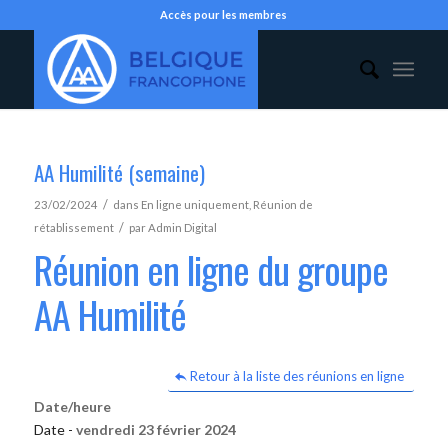
Accès pour les membres
AA Humilité (semaine)
/
23/02/2024
dans
En ligne uniquement
,
Réunion de
/
rétablissement
par
Admin Digital
Réunion en ligne du groupe
AA Humilité
Retour à la liste des réunions en ligne
Date/heure
Date -
vendredi 23 février 2024