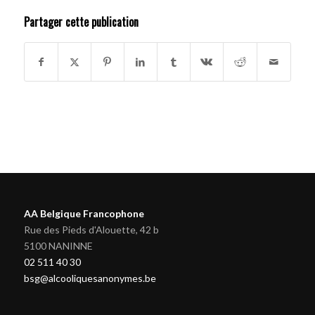
Partager cette publication
AA Belgique Francophone
Rue des Pieds d'Alouette, 42 b
5100 NANINNE
02 511 40 30
bsg@alcooliquesanonymes.be