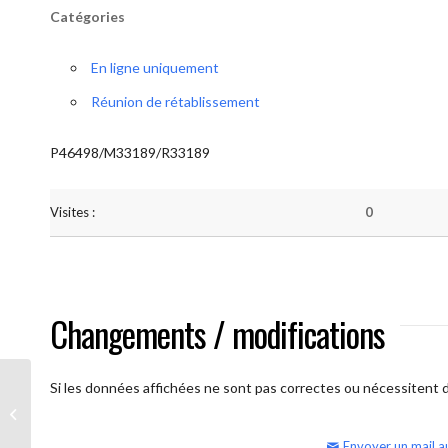
Catégories
En ligne uniquement
Réunion de rétablissement
P46498/M33189/R33189
Visites :
0
Changements / modifications
Si les données affichées ne sont pas correctes ou nécessitent d'
AA Humilité (semaine)
Envoyer un mail a