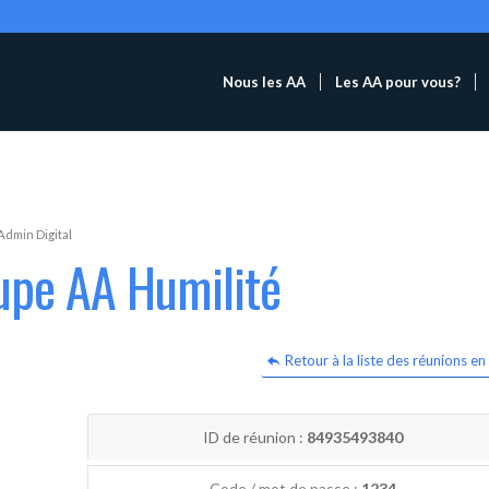
Nous les AA
Les AA pour vous?
Admin Digital
upe AA Humilité
Retour à la liste des réunions en 
ID de réunion :
84935493840
Code / mot de passe :
1234