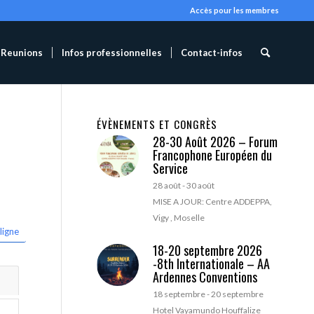
Accès pour les membres
Reunions
Infos professionnelles
Contact-infos
ÉVÈNEMENTS ET CONGRÈS
28-30 Août 2026 – Forum
Francophone Européen du
Service
28 août
-
30 août
MISE A JOUR: Centre ADDEPPA,
Vigy , Moselle
ligne
18-20 septembre 2026
-8th Internationale – AA
Ardennes Conventions
18 septembre
-
20 septembre
Hotel Vayamundo Houffalize