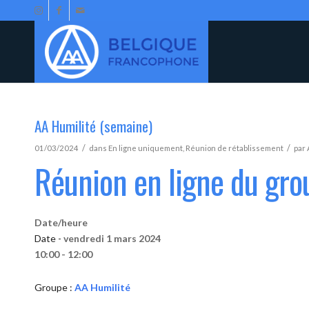
AA Humilité (semaine)
/
/
01/03/2024
dans
En ligne uniquement
,
Réunion de rétablissement
par
Réunion en ligne du gro
Date/heure
Date -
vendredi 1 mars 2024
10:00 - 12:00
Groupe :
AA Humilité