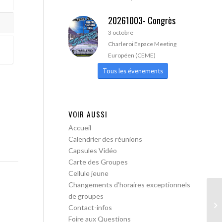
20261003- Congrès
3 octobre
Charleroi Espace Meeting
Européen (CEME)
Tous les évenements
VOIR AUSSI
Accueil
Calendrier des réunions
Capsules Vidéo
Carte des Groupes
Cellule jeune
Changements d’horaires exceptionnels
de groupes
AA
Contact-infos
Foire aux Questions