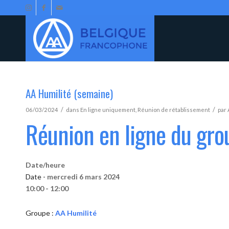
AA Humilité (semaine)
/
/
06/03/2024
dans
En ligne uniquement
,
Réunion de rétablissement
par
Réunion en ligne du gro
Date/heure
Date -
mercredi 6 mars 2024
10:00 - 12:00
Groupe :
AA Humilité