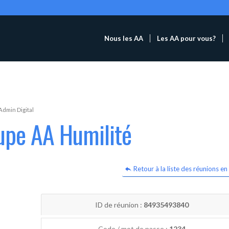
Nous les AA
Les AA pour vous?
Admin Digital
upe AA Humilité
Retour à la liste des réunions en 
ID de réunion :
84935493840
Code / mot de passe :
1234