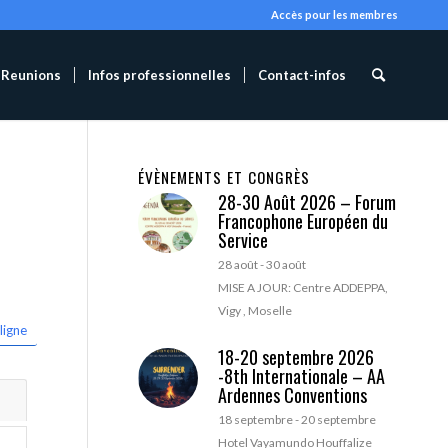
Accès pour les membres
Reunions
Infos professionnelles
Contact-infos
ÉVÈNEMENTS ET CONGRÈS
28-30 Août 2026 – Forum
Francophone Européen du
Service
28 août
-
30 août
MISE A JOUR: Centre ADDEPPA,
Vigy , Moselle
ligne
18-20 septembre 2026
-8th Internationale – AA
Ardennes Conventions
18 septembre
-
20 septembre
Hotel Vayamundo Houffalize