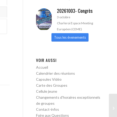
20261003- Congrès
3 octobre
Charleroi Espace Meeting
Européen (CEME)
Tous les évenements
VOIR AUSSI
Accueil
Calendrier des réunions
Capsules Vidéo
Carte des Groupes
Cellule jeune
Changements d’horaires exceptionnels
de groupes
AA
Contact-infos
Foire aux Questions