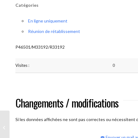
Catégories
En ligne uniquement
Réunion de rétablissement
P46501/M33192/R33192
Visites :
0
Changements / modifications
Si les données affichées ne sont pas correctes ou nécessitent d'
AA Humilité (semaine)
Envoyer un mail a