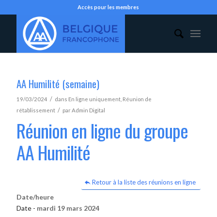
Accès pour les membres
AA Humilité (semaine)
/
19/03/2024
dans
En ligne uniquement
,
Réunion de
/
rétablissement
par
Admin Digital
Réunion en ligne du groupe
AA Humilité
Retour à la liste des réunions en ligne
Date/heure
Date -
mardi 19 mars 2024