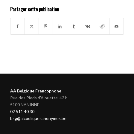
Partager cette publication
AA Belgique Francophone
Rue des Pieds d'Alouette, 42 b
5100 NANINNE
02 511 40 30
bsg@alcooliquesanonymes.be