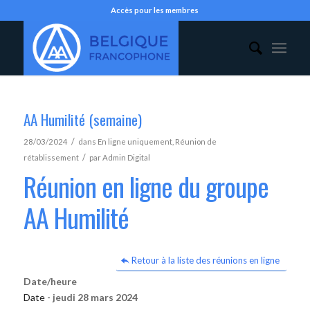
Accès pour les membres
AA Humilité (semaine)
/
28/03/2024
dans
En ligne uniquement
,
Réunion de
/
rétablissement
par
Admin Digital
Réunion en ligne du groupe
AA Humilité
Retour à la liste des réunions en ligne
Date/heure
Date -
jeudi 28 mars 2024