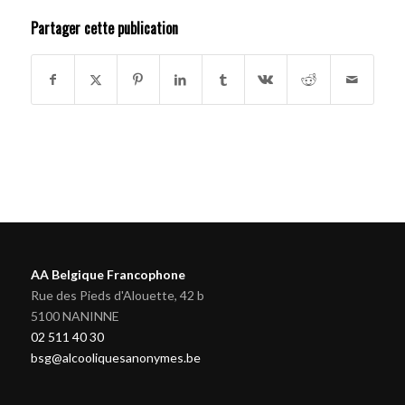
Partager cette publication
AA Belgique Francophone
Rue des Pieds d'Alouette, 42 b
5100 NANINNE
02 511 40 30
bsg@alcooliquesanonymes.be