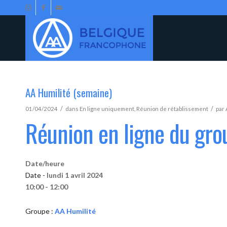
AA Humilité (semaine)
/
/
01/04/2024
dans
En ligne uniquement
,
Réunion de rétablissement
par
Réunion en ligne du gro
Date/heure
Date -
lundi 1 avril 2024
10:00 - 12:00
Groupe :
AA Humilité