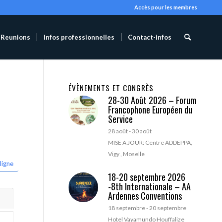
Accès pour les membres
Reunions
Infos professionnelles
Contact-infos
ÉVÈNEMENTS ET CONGRÈS
28-30 Août 2026 – Forum
Francophone Européen du
Service
28 août
-
30 août
MISE A JOUR: Centre ADDEPPA,
Vigy , Moselle
ligne
18-20 septembre 2026
-8th Internationale – AA
Ardennes Conventions
18 septembre
-
20 septembre
Hotel Vayamundo Houffalize