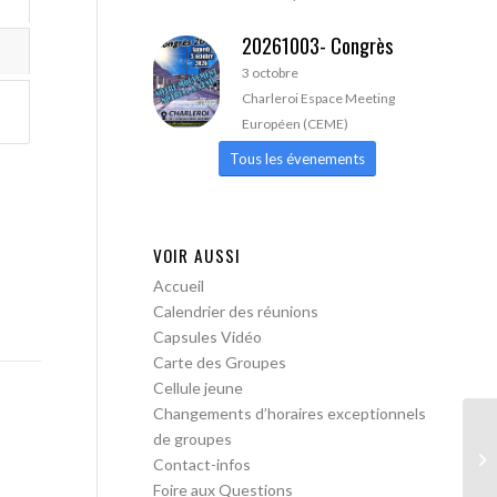
20261003- Congrès
3 octobre
Charleroi Espace Meeting
Européen (CEME)
Tous les évenements
VOIR AUSSI
Accueil
Calendrier des réunions
Capsules Vidéo
Carte des Groupes
Cellule jeune
Changements d’horaires exceptionnels
de groupes
AA
Contact-infos
Foire aux Questions