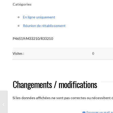
Catégories
En ligne uniquement
Réunion de rétablissement
P46519/M33210/R33210
Visites :
0
Changements / modifications
Si les données affichées ne sont pas correctes ou nécessitent d'
AA Humilité (semaine)
Envoyer un mail a