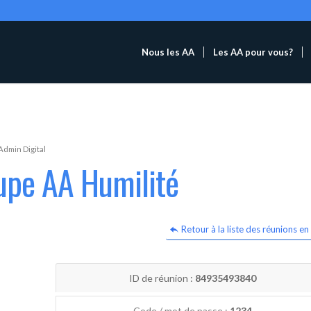
Nous les AA
Les AA pour vous?
Admin Digital
upe AA Humilité
Retour à la liste des réunions en 
ID de réunion :
84935493840
Code / mot de passe :
1234