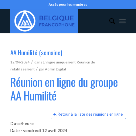
Accès pour les membres
AA Humilité (semaine)
/
12/04/2024
dans
En ligne uniquement
,
Réunion de
/
rétablissement
par
Admin Digital
Réunion en ligne du groupe
AA Humilité
Retour à la liste des réunions en ligne
Date/heure
Date -
vendredi 12 avril 2024