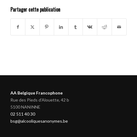
Partager cette publication
AA Belgique Francophone
Rue des Pieds d'Alouette, 42 b
5100 NANINNE
02 511 40 30
bsg@alcooliquesanonymes.be