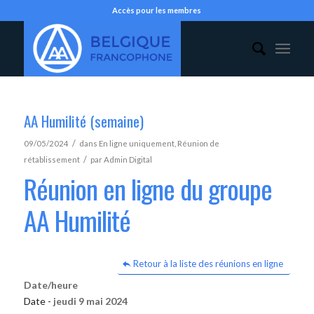
Accès pour les membres
AA Humilité (semaine)
/
09/05/2024
dans
En ligne uniquement
,
Réunion de
/
rétablissement
par
Admin Digital
Réunion en ligne du groupe
AA Humilité
Retour à la liste des réunions en ligne
Date/heure
Date -
jeudi 9 mai 2024