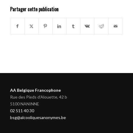
Partager cette publication
AA Belgique Francophone
Rue des Pieds d'Alouette, 42 b
5100 NANINNE
02 511 40 30
bsg@alcooliquesanonymes.be