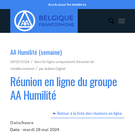
Accès pour les membres
AA Humilité (semaine)
/
28/05/2024
dans
En ligne uniquement
,
Réunion de
/
rétablissement
par
Admin Digital
Réunion en ligne du groupe
AA Humilité
Retour à la liste des réunions en ligne
Date/heure
Date -
mardi 28 mai 2024