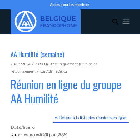
Accès pour les membres
AA Humilité (semaine)
/
28/06/2024
dans
En ligne uniquement
,
Réunion de
/
rétablissement
par
Admin Digital
Réunion en ligne du groupe
AA Humilité
Retour à la liste des réunions en ligne
Date/heure
Date -
vendredi 28 juin 2024