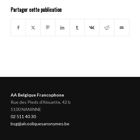
Partager cette publication
AA Belgique Francophone
Rue des Pieds d'Alouette, 42 b
5100 NANINNE
02 511 40 30
bsg@alcooliquesanonymes.be