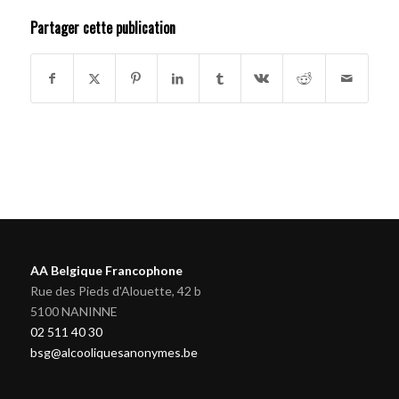
Partager cette publication
AA Belgique Francophone
Rue des Pieds d'Alouette, 42 b
5100 NANINNE
02 511 40 30
bsg@alcooliquesanonymes.be