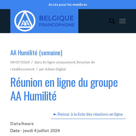
Accès pour les membres
AA Humilité (semaine)
/
04/07/2024
dans
En ligne uniquement
,
Réunion de
/
rétablissement
par
Admin Digital
Réunion en ligne du groupe
AA Humilité
Retour à la liste des réunions en ligne
Date/heure
Date -
jeudi 4 juillet 2024