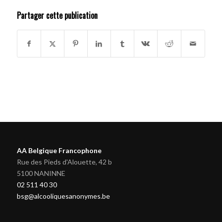
Partager cette publication
AA Belgique Francophone
Rue des Pieds d'Alouette, 42 b
5100 NANINNE
02 511 40 30
bsg@alcooliquesanonymes.be