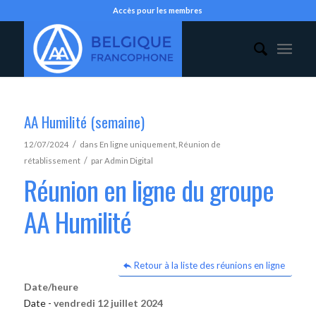
Accès pour les membres
AA Humilité (semaine)
/
12/07/2024
dans
En ligne uniquement
,
Réunion de
/
rétablissement
par
Admin Digital
Réunion en ligne du groupe
AA Humilité
Retour à la liste des réunions en ligne
Date/heure
Date -
vendredi 12 juillet 2024