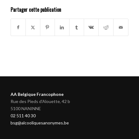
Partager cette publication
AA Belgique Francophone
Rue des Pieds d'Alouette, 42 b
5100 NANINNE
02 511 40 30
bsg@alcooliquesanonymes.be