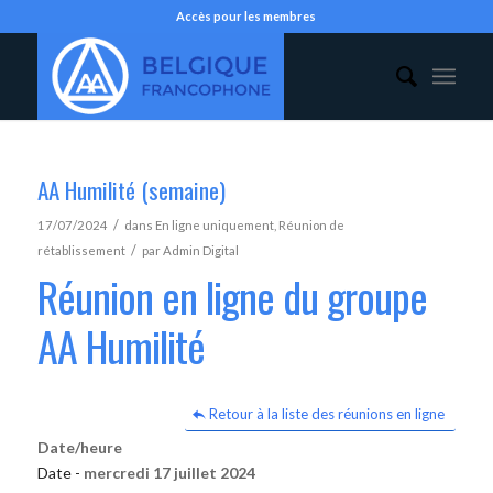
Accès pour les membres
AA Humilité (semaine)
/
17/07/2024
dans
En ligne uniquement
,
Réunion de
/
rétablissement
par
Admin Digital
Réunion en ligne du groupe
AA Humilité
Retour à la liste des réunions en ligne
Date/heure
Date -
mercredi 17 juillet 2024