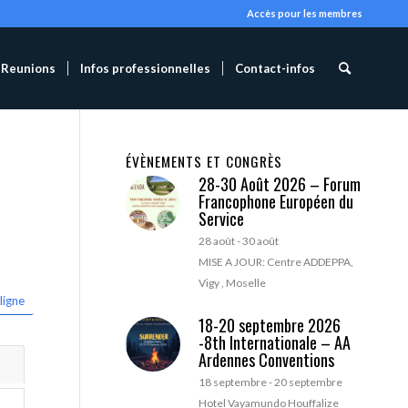
Accès pour les membres
Reunions
Infos professionnelles
Contact-infos
ÉVÈNEMENTS ET CONGRÈS
28-30 Août 2026 – Forum
Francophone Européen du
Service
28 août
-
30 août
MISE A JOUR: Centre ADDEPPA,
Vigy , Moselle
ligne
18-20 septembre 2026
-8th Internationale – AA
Ardennes Conventions
18 septembre
-
20 septembre
Hotel Vayamundo Houffalize