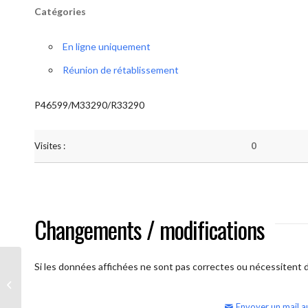
Catégories
En ligne uniquement
Réunion de rétablissement
P46599/M33290/R33290
Visites :
0
Changements / modifications
Si les données affichées ne sont pas correctes ou nécessitent d'
AA Humilité (semaine)
Envoyer un mail a