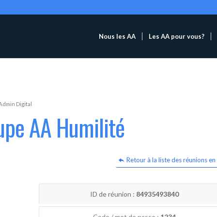
Nous les AA
Les AA pour vous?
Admin Digital
upe AA Humilité
Retour à la liste des réunions en 
ID de réunion :
84935493840
Code / mot de passe :
1234