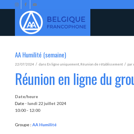
AA Humilité (semaine)
/
/
22/07/2024
dans
En ligne uniquement
,
Réunion de rétablissement
par
Réunion en ligne du gro
Date/heure
Date -
lundi 22 juillet 2024
10:00 - 12:00
Groupe :
AA Humilité