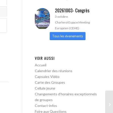
20261003- Congrès
3 octobre
Charleroi Espace Meeting
Européen (CEME)
Tous les évenements
VOIR AUSSI
Accueil
Calendrier des réunions
Capsules Vidéo
Carte des Groupes
Cellule jeune
Changements d’horaires exceptionnels
de groupes
AA
Contact-infos
Foire aux Questions