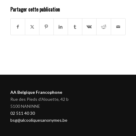
Partager cette publication
AA Belgique Francophone
Rue des Pieds d'Alouette, 42 b
5100 NANINNE
02 511 40 30
bsg@alcooliquesanonymes.be