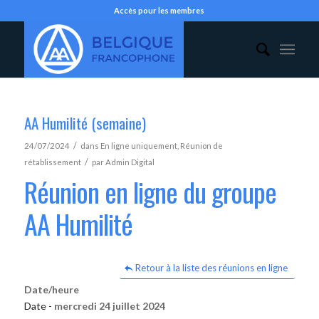
Accès pour les membres
AA Humilité (semaine)
/
24/07/2024
dans
En ligne uniquement
,
Réunion de
/
rétablissement
par
Admin Digital
Réunion en ligne du groupe
AA Humilité
Retour à la liste des réunions en ligne
Date/heure
Date -
mercredi 24 juillet 2024