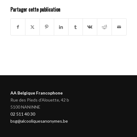
Partager cette publication
AA Belgique Francophone
Rue des Pieds d'Alouette, 42 b
5100 NANINNE
02 511 40 30
bsg@alcooliquesanonymes.be