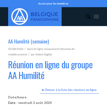
Accès pour les membres
AA Humilité (semaine)
/
02/08/2024
dans
En ligne uniquement
,
Réunion de
/
rétablissement
par
Admin Digital
Réunion en ligne du groupe
AA Humilité
Retour à la liste des réunions en ligne
Date/heure
Date -
vendredi 2 août 2024