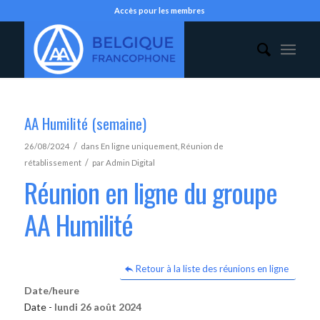
Accès pour les membres
AA Humilité (semaine)
/
26/08/2024
dans
En ligne uniquement
,
Réunion de
/
rétablissement
par
Admin Digital
Réunion en ligne du groupe
AA Humilité
Retour à la liste des réunions en ligne
Date/heure
Date -
lundi 26 août 2024