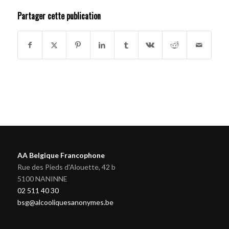
Partager cette publication
AA Belgique Francophone
Rue des Pieds d'Alouette, 42 b
5100 NANINNE
02 511 40 30
bsg@alcooliquesanonymes.be