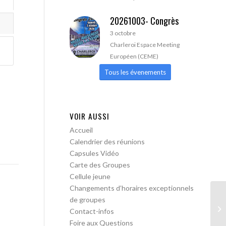
20261003- Congrès
3 octobre
Charleroi Espace Meeting
Européen (CEME)
Tous les évenements
VOIR AUSSI
Accueil
Calendrier des réunions
Capsules Vidéo
Carte des Groupes
Cellule jeune
Changements d’horaires exceptionnels
de groupes
AA
Contact-infos
Foire aux Questions