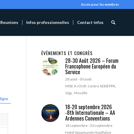
Accès pour les membres
Reunions
Infos professionnelles
Contact-infos
ÉVÈNEMENTS ET CONGRÈS
28-30 Août 2026 – Forum
Francophone Européen du
Service
28 août
-
30 août
MISE A JOUR: Centre ADDEPPA,
Vigy , Moselle
ligne
18-20 septembre 2026
-8th Internationale – AA
Ardennes Conventions
18 septembre
-
20 septembre
Hotel Vayamundo Houffalize