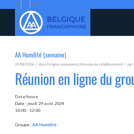
AA Humilité (semaine)
/
/
29/08/2024
dans
En ligne uniquement
,
Réunion de rétablissement
par
Réunion en ligne du gro
Date/heure
Date -
jeudi 29 août 2024
10:00 - 12:00
Groupe :
AA Humilité