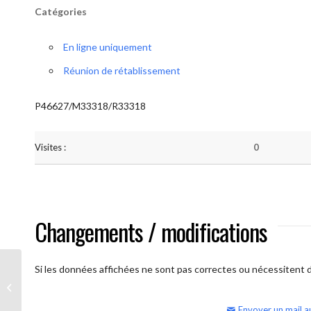
Catégories
En ligne uniquement
Réunion de rétablissement
P46627/M33318/R33318
Visites :
0
Changements / modifications
Si les données affichées ne sont pas correctes ou nécessitent d'
AA Humilité (semaine)
Envoyer un mail a