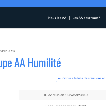
Nous les AA
Les AA pour vous?
Admin Digital
upe AA Humilité
Retour à la liste des réunions en 
ID de réunion :
84935493840
Code / mot de passe :
1234