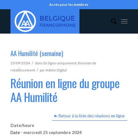
Accès pour les membres
AA Humilité (semaine)
/
25/09/2024
dans
En ligne uniquement
,
Réunion de
/
rétablissement
par
Admin Digital
Réunion en ligne du groupe
AA Humilité
Retour à la liste des réunions en ligne
Date/heure
Date -
mercredi 25 septembre 2024