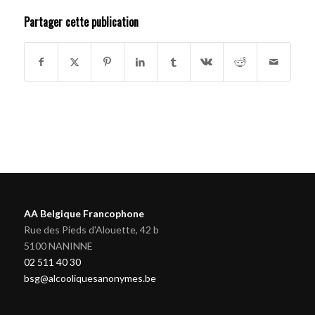
Partager cette publication
AA Belgique Francophone
Rue des Pieds d'Alouette, 42 b
5100 NANINNE
02 511 40 30
bsg@alcooliquesanonymes.be