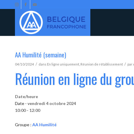
AA Humilité (semaine)
/
/
04/10/2024
dans
En ligne uniquement
,
Réunion de rétablissement
par
Réunion en ligne du gro
Date/heure
Date -
vendredi 4 octobre 2024
10:00 - 12:00
Groupe :
AA Humilité