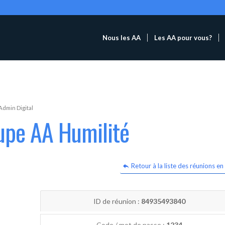
Nous les AA
Les AA pour vous?
Admin Digital
upe AA Humilité
Retour à la liste des réunions en 
ID de réunion :
84935493840
Code / mot de passe :
1234