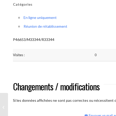
Catégories
En ligne uniquement
Réunion de rétablissement
P46653/M33344/R33344
Visites :
0
Changements / modifications
Si les données affichées ne sont pas correctes ou nécessitent d'
AA Humilité (semaine)
Envoyer un mail a