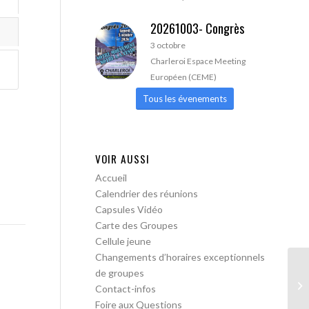
20261003- Congrès
3 octobre
Charleroi Espace Meeting
Européen (CEME)
Tous les évenements
VOIR AUSSI
Accueil
Calendrier des réunions
Capsules Vidéo
Carte des Groupes
Cellule jeune
Changements d’horaires exceptionnels
de groupes
AA
Contact-infos
Foire aux Questions