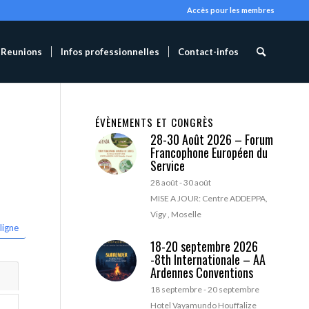
Accès pour les membres
Reunions
Infos professionnelles
Contact-infos
ÉVÈNEMENTS ET CONGRÈS
28-30 Août 2026 – Forum
Francophone Européen du
Service
28 août
-
30 août
MISE A JOUR: Centre ADDEPPA,
Vigy , Moselle
ligne
18-20 septembre 2026
-8th Internationale – AA
Ardennes Conventions
18 septembre
-
20 septembre
Hotel Vayamundo Houffalize