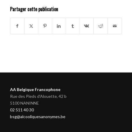
Partager cette publication
AA Belgique Francophone
Rue des Pieds d'Alouette, 42 b
5100 NANINNE
02 511 40 30
bsg@alcooliquesanonymes.be