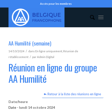
Accès pour les membres
AA Humilité (semaine)
/
14/10/2024
dans
En ligne uniquement
,
Réunion de
/
rétablissement
par
Admin Digital
Réunion en ligne du groupe
AA Humilité
Retour à la liste des réunions en ligne
Date/heure
Date -
lundi 14 octobre 2024