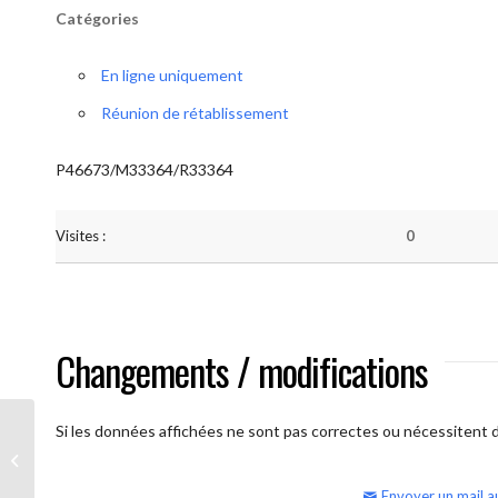
Catégories
En ligne uniquement
Réunion de rétablissement
P46673/M33364/R33364
Visites :
0
Changements / modifications
Si les données affichées ne sont pas correctes ou nécessitent d'
AA Humilité (semaine)
Envoyer un mail a