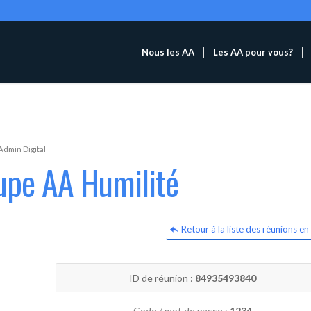
Nous les AA
Les AA pour vous?
Admin Digital
upe AA Humilité
Retour à la liste des réunions en 
ID de réunion :
84935493840
Code / mot de passe :
1234