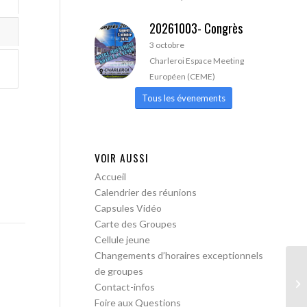
20261003- Congrès
3 octobre
Charleroi Espace Meeting
Européen (CEME)
Tous les évenements
VOIR AUSSI
Accueil
Calendrier des réunions
Capsules Vidéo
Carte des Groupes
Cellule jeune
Changements d’horaires exceptionnels
de groupes
AA
Contact-infos
Foire aux Questions