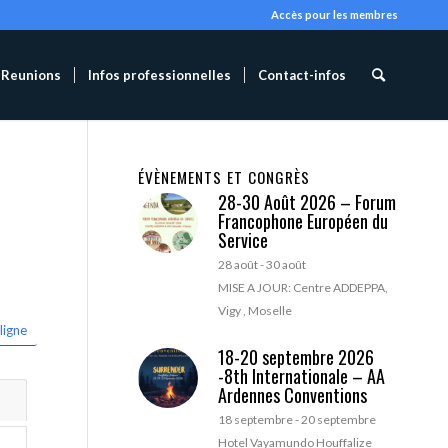
Accès pour les membres
Reunions
Infos professionnelles
Contact-infos
ÉVÈNEMENTS ET CONGRÈS
28-30 Août 2026 – Forum
Francophone Européen du
Service
28 août
-
30 août
MISE A JOUR: Centre ADDEPPA,
Vigy , Moselle
ligne
18-20 septembre 2026
-8th Internationale – AA
Ardennes Conventions
18 septembre
-
20 septembre
Hotel Vayamundo Houffalize