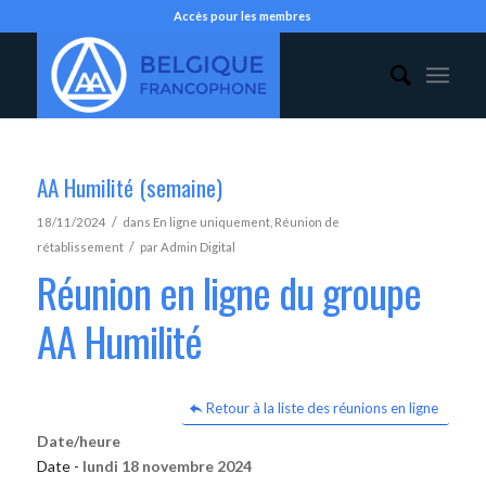
Accès pour les membres
AA Humilité (semaine)
/
18/11/2024
dans
En ligne uniquement
,
Réunion de
/
rétablissement
par
Admin Digital
Réunion en ligne du groupe
AA Humilité
Retour à la liste des réunions en ligne
Date/heure
Date -
lundi 18 novembre 2024