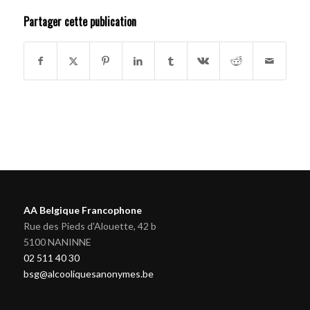
Partager cette publication
AA Belgique Francophone
Rue des Pieds d'Alouette, 42 b
5100 NANINNE
02 511 40 30
bsg@alcooliquesanonymes.be