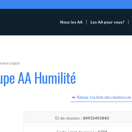
Nous les AA
Les AA pour vous?
Admin Digital
upe AA Humilité
Retour à la liste des réunions en 
ID de réunion :
84935493840
Code / mot de passe :
1234