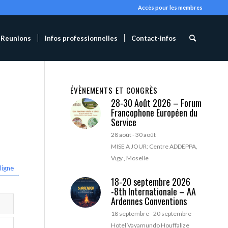
Accès pour les membres
Reunions
Infos professionnelles
Contact-infos
ÉVÈNEMENTS ET CONGRÈS
28-30 Août 2026 – Forum
Francophone Européen du
Service
28 août
-
30 août
MISE A JOUR: Centre ADDEPPA,
Vigy , Moselle
ligne
18-20 septembre 2026
-8th Internationale – AA
Ardennes Conventions
18 septembre
-
20 septembre
Hotel Vayamundo Houffalize