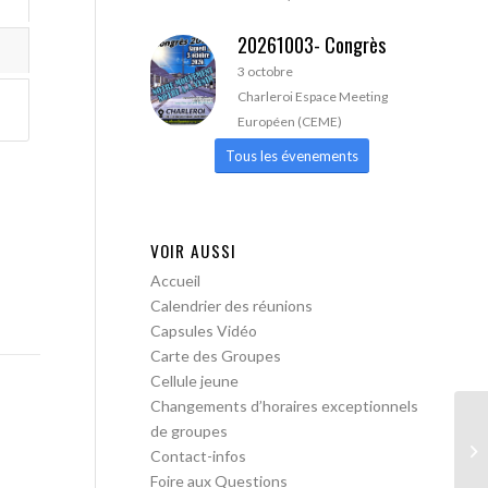
20261003- Congrès
3 octobre
Charleroi Espace Meeting
Européen (CEME)
Tous les évenements
VOIR AUSSI
Accueil
Calendrier des réunions
Capsules Vidéo
Carte des Groupes
Cellule jeune
Changements d’horaires exceptionnels
de groupes
AA
Contact-infos
Foire aux Questions