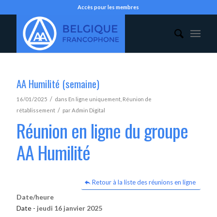
Accès pour les membres
AA Humilité (semaine)
/
16/01/2025
dans
En ligne uniquement
,
Réunion de
/
rétablissement
par
Admin Digital
Réunion en ligne du groupe
AA Humilité
Retour à la liste des réunions en ligne
Date/heure
Date -
jeudi 16 janvier 2025