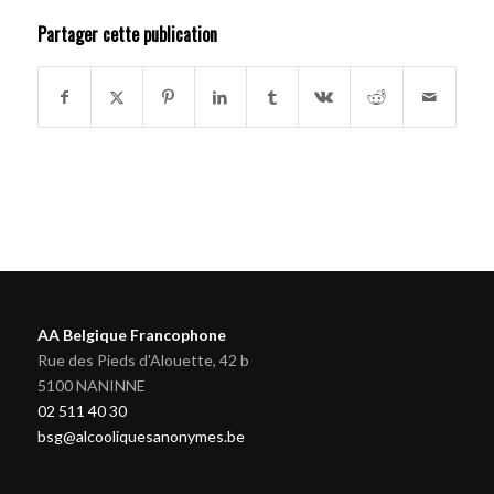
Partager cette publication
AA Belgique Francophone
Rue des Pieds d'Alouette, 42 b
5100 NANINNE
02 511 40 30
bsg@alcooliquesanonymes.be