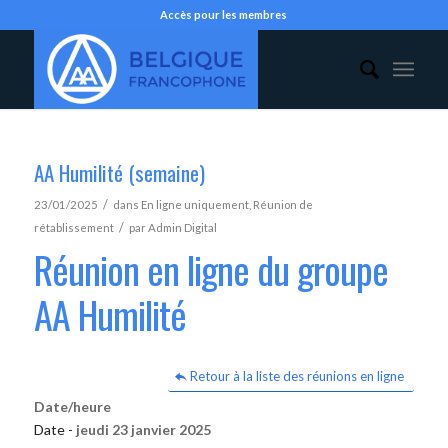
Accès pour les membres
AA Humilité (semaine)
/
23/01/2025
dans
En ligne uniquement
,
Réunion de
/
rétablissement
par
Admin Digital
Réunion en ligne du groupe
AA Humilité
Retour à la liste des réunions en ligne
Date/heure
Date -
jeudi 23 janvier 2025