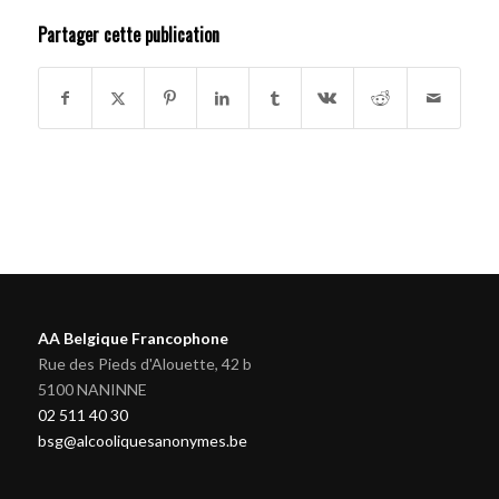
Partager cette publication
AA Belgique Francophone
Rue des Pieds d'Alouette, 42 b
5100 NANINNE
02 511 40 30
bsg@alcooliquesanonymes.be