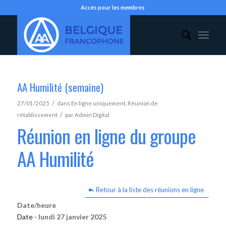
Accès pour les membres
AA Humilité (semaine)
/
27/01/2025
dans
En ligne uniquement
,
Réunion de
/
rétablissement
par
Admin Digital
Réunion en ligne du groupe
AA Humilité
Retour à la liste des réunions en ligne
Date/heure
Date -
lundi 27 janvier 2025