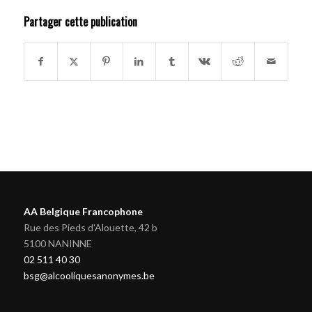
Partager cette publication
AA Belgique Francophone
Rue des Pieds d'Alouette, 42 b
5100 NANINNE
02 511 40 30
bsg@alcooliquesanonymes.be