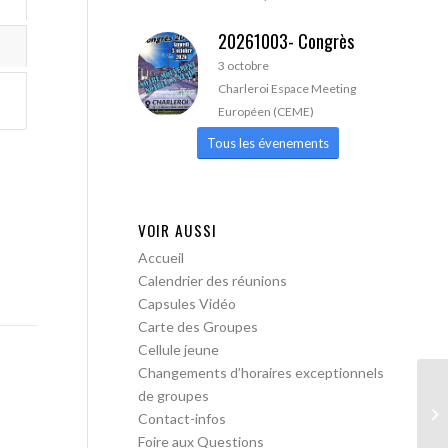
20261003- Congrès
3 octobre
Charleroi Espace Meeting
Européen (CEME)
Tous les évenements
VOIR AUSSI
Accueil
Calendrier des réunions
Capsules Vidéo
Carte des Groupes
Cellule jeune
Changements d’horaires exceptionnels
de groupes
AA
Contact-infos
Foire aux Questions