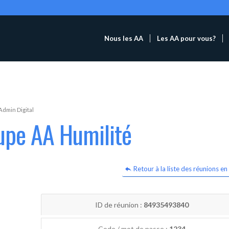
Nous les AA
Les AA pour vous?
Admin Digital
upe AA Humilité
Retour à la liste des réunions en 
ID de réunion :
84935493840
Code / mot de passe :
1234