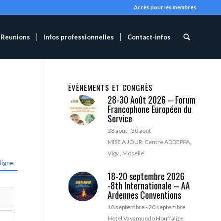
Accès pour les membres
Reunions
Infos professionnelles
Contact-infos
ÉVÈNEMENTS ET CONGRÈS
28-30 Août 2026 – Forum
Francophone Européen du
Service
28 août
-
30 août
MISE A JOUR: Centre ADDEPPA,
Vigy , Moselle
ligne
18-20 septembre 2026
-8th Internationale – AA
Ardennes Conventions
18 septembre
-
20 septembre
Hotel Vayamundo Houffalize