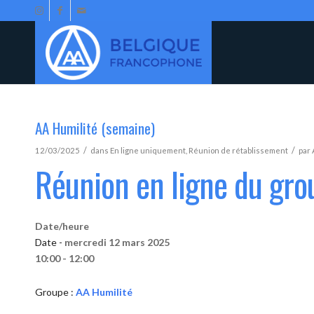
AA Humilité (semaine)
/
/
12/03/2025
dans
En ligne uniquement
,
Réunion de rétablissement
par
Réunion en ligne du gro
Date/heure
Date -
mercredi 12 mars 2025
10:00 - 12:00
Groupe :
AA Humilité