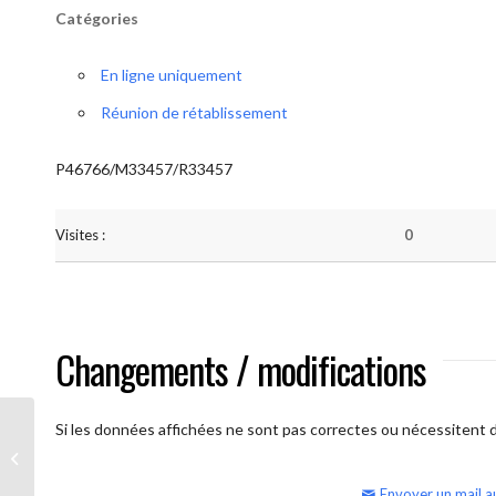
Catégories
En ligne uniquement
Réunion de rétablissement
P46766/M33457/R33457
Visites :
0
Changements / modifications
Si les données affichées ne sont pas correctes ou nécessitent d'
AA Humilité (semaine)
Envoyer un mail a