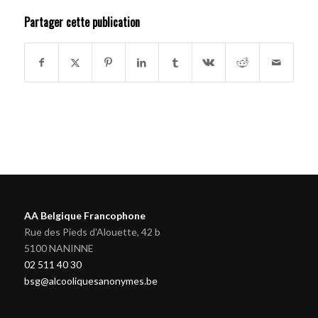
Partager cette publication
AA Belgique Francophone
Rue des Pieds d'Alouette, 42 b
5100 NANINNE
02 511 40 30
bsg@alcooliquesanonymes.be