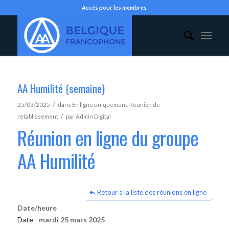
Accès pour les membres
AA Humilité (semaine)
/
25/03/2025
dans
En ligne uniquement
,
Réunion de
/
rétablissement
par
Admin Digital
Réunion en ligne du groupe
AA Humilité
Retour à la liste des réunions en ligne
Date/heure
Date -
mardi 25 mars 2025