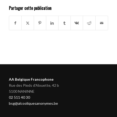
Partager cette publication
AA Belgique Francophone
Rue des Pieds d'Alouette, 42 b
5100 NANINNE
02 511 40 30
bsg@alcooliquesanonymes.be