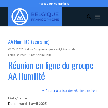
Accès pour les membres
AA Humilité (semaine)
/
01/04/2025
dans
En ligne uniquement
,
Réunion de
/
rétablissement
par
Admin Digital
Réunion en ligne du groupe
AA Humilité
Retour à la liste des réunions en ligne
Date/heure
Date -
mardi 1 avril 2025