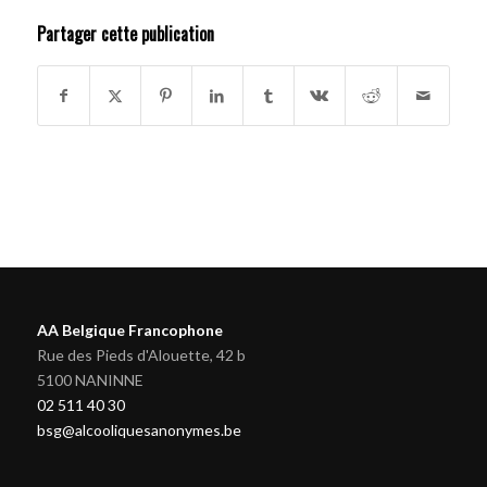
Partager cette publication
AA Belgique Francophone
Rue des Pieds d'Alouette, 42 b
5100 NANINNE
02 511 40 30
bsg@alcooliquesanonymes.be