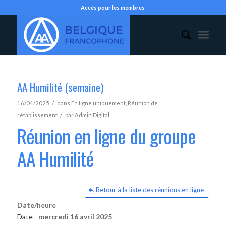
Accès pour les membres
AA Humilité (semaine)
/
16/04/2025
dans
En ligne uniquement
,
Réunion de
/
rétablissement
par
Admin Digital
Réunion en ligne du groupe
AA Humilité
Retour à la liste des réunions en ligne
Date/heure
Date -
mercredi 16 avril 2025