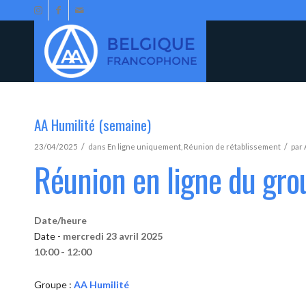
AA Humilité (semaine)
/
/
23/04/2025
dans
En ligne uniquement
,
Réunion de rétablissement
par
Réunion en ligne du gro
Date/heure
Date -
mercredi 23 avril 2025
10:00 - 12:00
Groupe :
AA Humilité