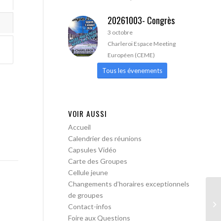
20261003- Congrès
3 octobre
Charleroi Espace Meeting
Européen (CEME)
Tous les évenements
VOIR AUSSI
Accueil
Calendrier des réunions
Capsules Vidéo
Carte des Groupes
Cellule jeune
Changements d’horaires exceptionnels
de groupes
AA
Contact-infos
Foire aux Questions