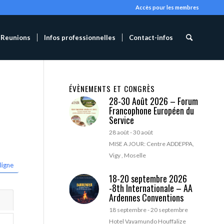
Accès pour les membres
Reunions
Infos professionnelles
Contact-infos
ÉVÈNEMENTS ET CONGRÈS
28-30 Août 2026 – Forum
Francophone Européen du
Service
28 août
-
30 août
MISE A JOUR: Centre ADDEPPA,
Vigy , Moselle
ligne
18-20 septembre 2026
-8th Internationale – AA
Ardennes Conventions
18 septembre
-
20 septembre
Hotel Vayamundo Houffalize