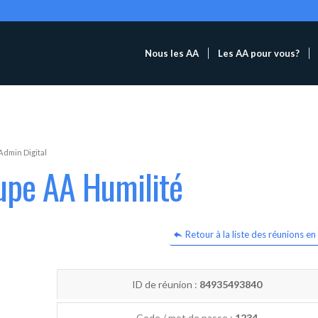
Nous les AA
Les AA pour vous?
Admin Digital
upe AA Humilité
Retour à la liste des réunions en 
ID de réunion :
84935493840
Code / mot de passe :
1234