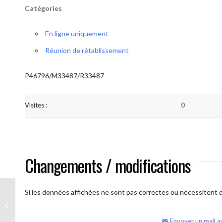
Catégories
En ligne uniquement
Réunion de rétablissement
P46796/M33487/R33487
Visites :
0
Changements / modifications
Si les données affichées ne sont pas correctes ou nécessitent d'
AA Humilité (semaine)
Envoyer un mail a