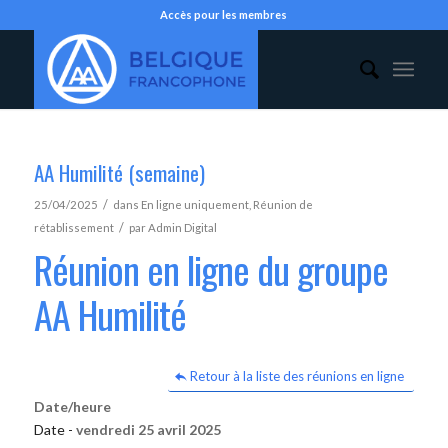
Accès pour les membres
AA Humilité (semaine)
/
25/04/2025
dans
En ligne uniquement
,
Réunion de
/
rétablissement
par
Admin Digital
Réunion en ligne du groupe
AA Humilité
Retour à la liste des réunions en ligne
Date/heure
Date -
vendredi 25 avril 2025