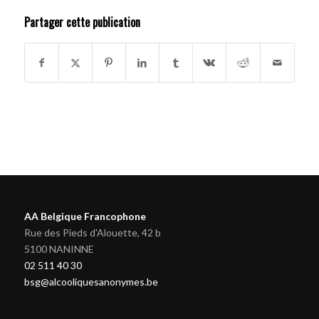
Partager cette publication
AA Belgique Francophone
Rue des Pieds d'Alouette, 42 b
5100 NANINNE
02 511 40 30
bsg@alcooliquesanonymes.be