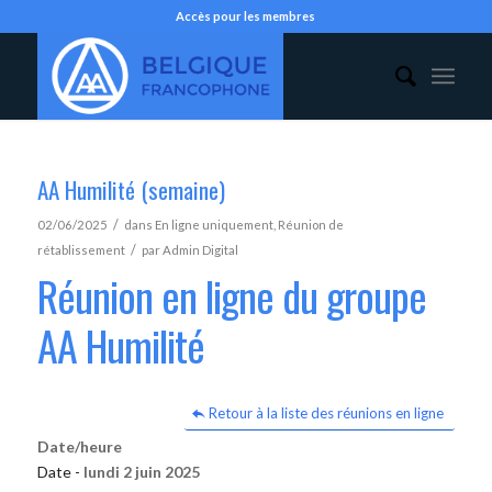
Accès pour les membres
AA Humilité (semaine)
/
02/06/2025
dans
En ligne uniquement
,
Réunion de
/
rétablissement
par
Admin Digital
Réunion en ligne du groupe
AA Humilité
Retour à la liste des réunions en ligne
Date/heure
Date -
lundi 2 juin 2025