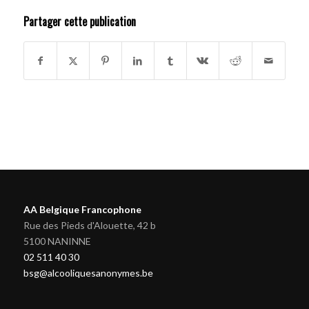
Partager cette publication
AA Belgique Francophone
Rue des Pieds d'Alouette, 42 b
5100 NANINNE
02 511 40 30
bsg@alcooliquesanonymes.be