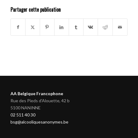
Partager cette publication
AA Belgique Francophone
Rue des Pieds d'Alouette, 42 b
5100 NANINNE
02 511 40 30
bsg@alcooliquesanonymes.be