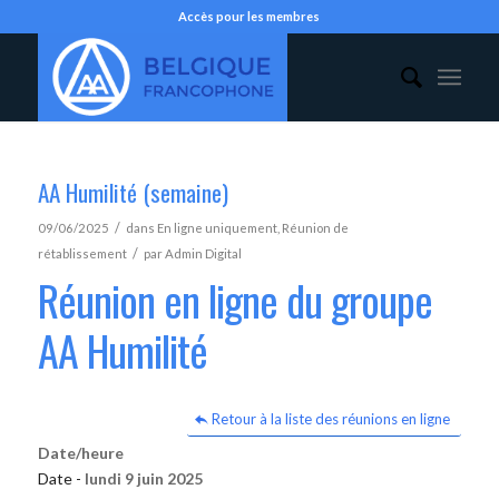
Accès pour les membres
AA Humilité (semaine)
/
09/06/2025
dans
En ligne uniquement
,
Réunion de
/
rétablissement
par
Admin Digital
Réunion en ligne du groupe
AA Humilité
Retour à la liste des réunions en ligne
Date/heure
Date -
lundi 9 juin 2025