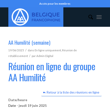
Accès pour les membres
AA Humilité (semaine)
/
19/06/2025
dans
En ligne uniquement
,
Réunion de
/
rétablissement
par
Admin Digital
Réunion en ligne du groupe
AA Humilité
Retour à la liste des réunions en ligne
Date/heure
Date -
jeudi 19 juin 2025