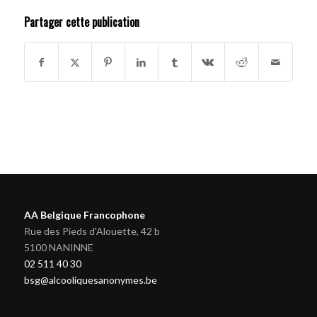
Partager cette publication
AA Belgique Francophone
Rue des Pieds d'Alouette, 42 b
5100 NANINNE
02 511 40 30
bsg@alcooliquesanonymes.be