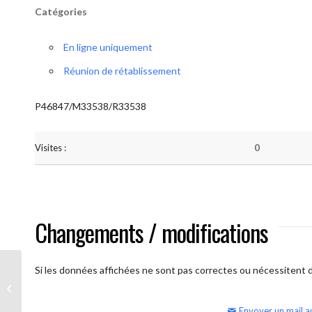
Catégories
En ligne uniquement
Réunion de rétablissement
P46847/M33538/R33538
Visites :
0
Changements / modifications
Si les données affichées ne sont pas correctes ou nécessitent d'
AA Humilité (semaine)
Envoyer un mail a