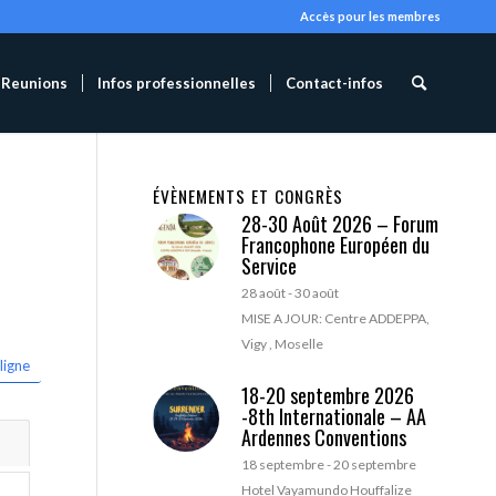
Accès pour les membres
Reunions
Infos professionnelles
Contact-infos
ÉVÈNEMENTS ET CONGRÈS
28-30 Août 2026 – Forum
Francophone Européen du
Service
28 août
-
30 août
MISE A JOUR: Centre ADDEPPA,
Vigy , Moselle
ligne
18-20 septembre 2026
-8th Internationale – AA
Ardennes Conventions
18 septembre
-
20 septembre
Hotel Vayamundo Houffalize