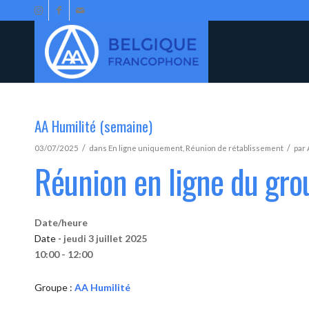
AA Humilité (semaine)
/
/
03/07/2025
dans
En ligne uniquement
,
Réunion de rétablissement
par
Réunion en ligne du gro
Date/heure
Date -
jeudi 3 juillet 2025
10:00 - 12:00
Groupe :
AA Humilité