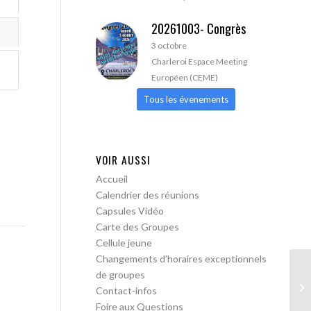
20261003- Congrès
3 octobre
Charleroi Espace Meeting
Européen (CEME)
Tous les évenements
VOIR AUSSI
Accueil
Calendrier des réunions
Capsules Vidéo
Carte des Groupes
Cellule jeune
Changements d’horaires exceptionnels
de groupes
AA
Contact-infos
Foire aux Questions