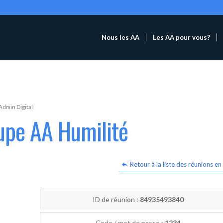
Nous les AA
Les AA pour vous?
Admin Digital
upe AA Humilité
Retour à la liste des réunions en 
ID de réunion :
84935493840
Code / mot de passe :
1234