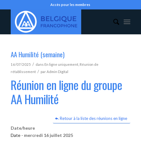
Accès pour les membres
AA Humilité (semaine)
/
16/07/2025
dans
En ligne uniquement
,
Réunion de
/
rétablissement
par
Admin Digital
Réunion en ligne du groupe
AA Humilité
Retour à la liste des réunions en ligne
Date/heure
Date -
mercredi 16 juillet 2025