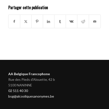
Partager cette publication
AA Belgique Francophone
Rue des Pieds d'Alouette, 42 b
5100 NANINNE
02 511 40 30
bsg@alcooliquesanonymes.be