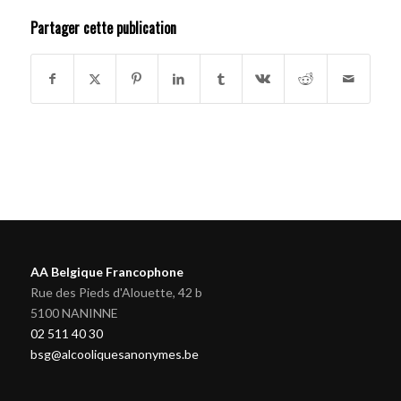
Partager cette publication
AA Belgique Francophone
Rue des Pieds d'Alouette, 42 b
5100 NANINNE
02 511 40 30
bsg@alcooliquesanonymes.be