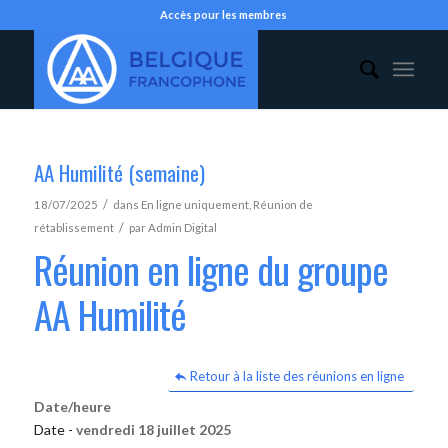
Accès pour les membres
AA Humilité (semaine)
/
18/07/2025
dans
En ligne uniquement
,
Réunion de
/
rétablissement
par
Admin Digital
Réunion en ligne du groupe
AA Humilité
Retour à la liste des réunions en ligne
Date/heure
Date -
vendredi 18 juillet 2025