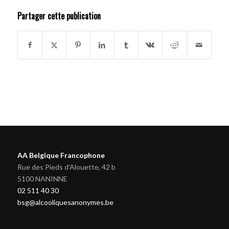
Partager cette publication
AA Belgique Francophone
Rue des Pieds d'Alouette, 42 b
5100 NANINNE
02 511 40 30
bsg@alcooliquesanonymes.be