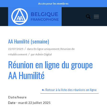
Accès pour les membres
AA Humilité (semaine)
/
22/07/2025
dans
En ligne uniquement
,
Réunion de
/
rétablissement
par
Admin Digital
Réunion en ligne du groupe
AA Humilité
Retour à la liste des réunions en ligne
Date/heure
Date -
mardi 22 juillet 2025