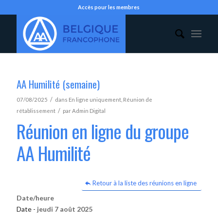
Accès pour les membres
AA Humilité (semaine)
/
07/08/2025
dans
En ligne uniquement
,
Réunion de
/
rétablissement
par
Admin Digital
Réunion en ligne du groupe
AA Humilité
Retour à la liste des réunions en ligne
Date/heure
Date -
jeudi 7 août 2025