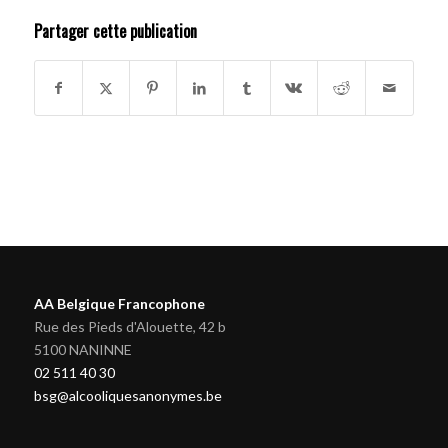
Partager cette publication
AA Belgique Francophone
Rue des Pieds d'Alouette, 42 b
5100 NANINNE
02 511 40 30
bsg@alcooliquesanonymes.be