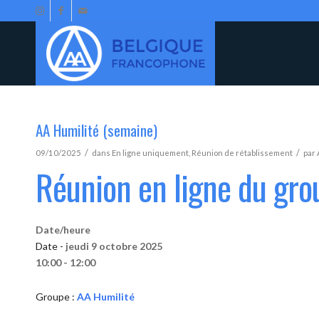
AA Humilité (semaine)
/
/
09/10/2025
dans
En ligne uniquement
,
Réunion de rétablissement
par
Réunion en ligne du gro
Date/heure
Date -
jeudi 9 octobre 2025
10:00 - 12:00
Groupe :
AA Humilité