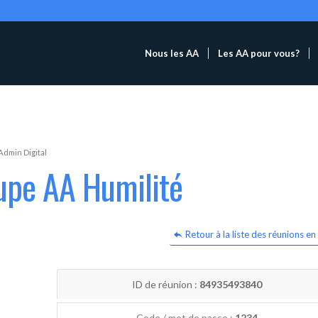
Nous les AA
Les AA pour vous?
Admin Digital
upe AA Humilité
Retour à la liste des réunions en 
ID de réunion :
84935493840
Code / mot de passe :
1234