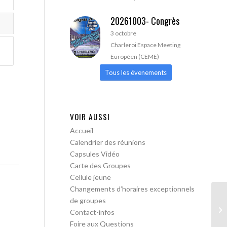
20261003- Congrès
3 octobre
Charleroi Espace Meeting
Européen (CEME)
Tous les évenements
VOIR AUSSI
Accueil
Calendrier des réunions
Capsules Vidéo
Carte des Groupes
Cellule jeune
Changements d’horaires exceptionnels
de groupes
AA
Contact-infos
Foire aux Questions