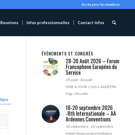
Accès pour les membres
Reunions
Infos professionnelles
Contact-infos
ÉVÈNEMENTS ET CONGRÈS
28-30 Août 2026 – Forum
Francophone Européen du
Service
28 août
-
30 août
MISE A JOUR: Centre ADDEPPA,
Vigy , Moselle
ligne
18-20 septembre 2026
-8th Internationale – AA
Ardennes Conventions
18 septembre
-
20 septembre
Hotel Vayamundo Houffalize