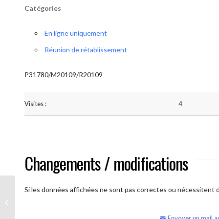
Catégories
En ligne uniquement
Réunion de rétablissement
P31780/M20109/R20109
Visites :
4
Changements / modifications
Si les données affichées ne sont pas correctes ou nécessitent d'
AA Humilité (semaine)
Envoyer un mail a