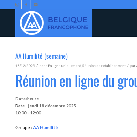
AA Humilité (semaine)
/
/
18/12/2025
dans
En ligne uniquement
,
Réunion de rétablissement
par
Réunion en ligne du gro
Date/heure
Date -
jeudi 18 décembre 2025
10:00 - 12:00
Groupe :
AA Humilité