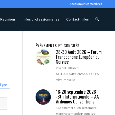
Accès pour les membres
Reunions
Infos professionnelles
Contact-infos
ÉVÈNEMENTS ET CONGRÈS
28-30 Août 2026 – Forum
Francophone Européen du
Service
28 août
-
30 août
MISE A JOUR: Centre ADDEPPA,
Vigy , Moselle
ligne
18-20 septembre 2026
-8th Internationale – AA
Ardennes Conventions
18 septembre
-
20 septembre
Hotel Vayamundo Houffalize