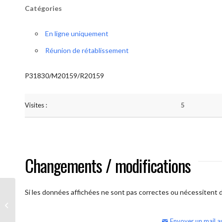
Catégories
En ligne uniquement
Réunion de rétablissement
P31830/M20159/R20159
Visites :
5
Changements / modifications
Si les données affichées ne sont pas correctes ou nécessitent d'
AA Humilité (semaine)
Envoyer un mail a