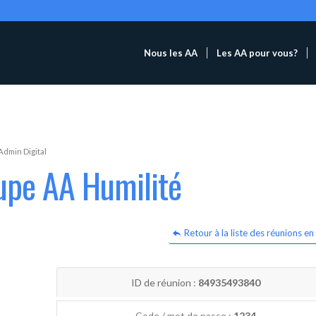
Nous les AA
Les AA pour vous?
Admin Digital
upe AA Humilité
Retour à la liste des réunions en 
ID de réunion :
84935493840
Code / mot de passe :
1234