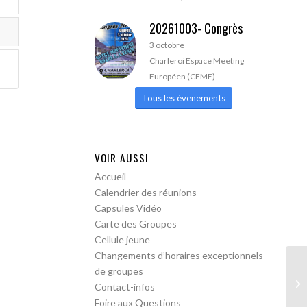
20261003- Congrès
3 octobre
Charleroi Espace Meeting
Européen (CEME)
Tous les évenements
VOIR AUSSI
Accueil
Calendrier des réunions
Capsules Vidéo
Carte des Groupes
Cellule jeune
Changements d’horaires exceptionnels
de groupes
AA
Contact-infos
Foire aux Questions