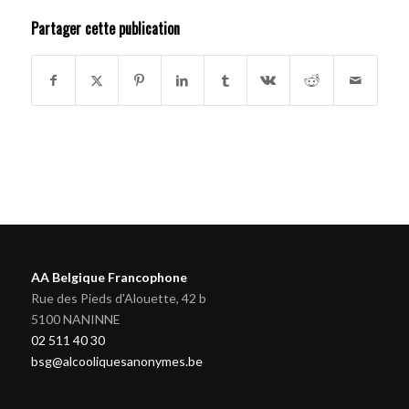
Partager cette publication
AA Belgique Francophone
Rue des Pieds d'Alouette, 42 b
5100 NANINNE
02 511 40 30
bsg@alcooliquesanonymes.be