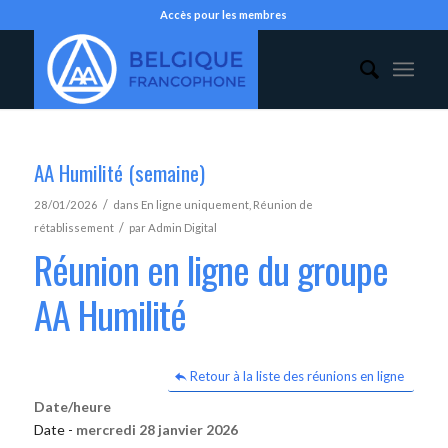
Accès pour les membres
AA Humilité (semaine)
/
28/01/2026
dans
En ligne uniquement
,
Réunion de
/
rétablissement
par
Admin Digital
Réunion en ligne du groupe
AA Humilité
Retour à la liste des réunions en ligne
Date/heure
Date -
mercredi 28 janvier 2026