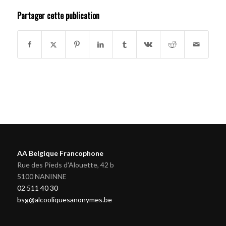
Partager cette publication
AA Belgique Francophone
Rue des Pieds d'Alouette, 42 b
5100 NANINNE
02 511 40 30
bsg@alcooliquesanonymes.be