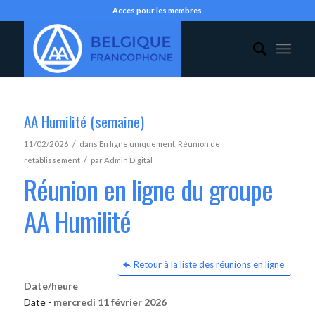
Accès pour les membres
AA Humilité (semaine)
/
11/02/2026
dans
En ligne uniquement
,
Réunion de
/
rétablissement
par
Admin Digital
Réunion en ligne du groupe
AA Humilité
Retour à la liste des réunions en ligne
Date/heure
Date -
mercredi 11 février 2026