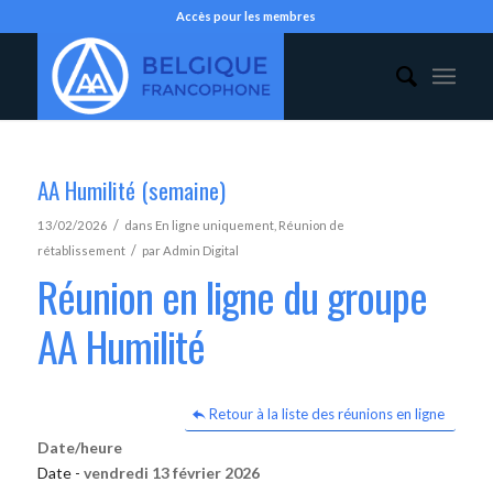
Accès pour les membres
AA Humilité (semaine)
/
13/02/2026
dans
En ligne uniquement
,
Réunion de
/
rétablissement
par
Admin Digital
Réunion en ligne du groupe
AA Humilité
Retour à la liste des réunions en ligne
Date/heure
Date -
vendredi 13 février 2026