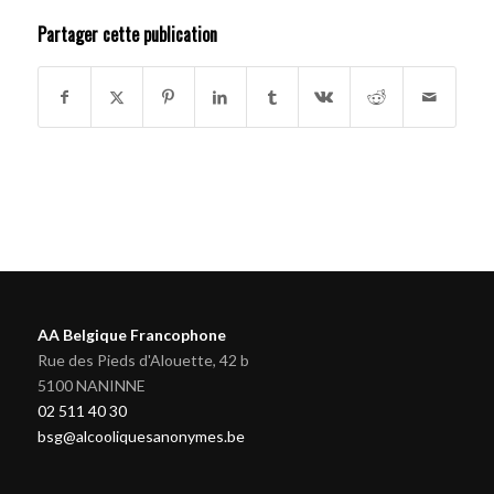
Partager cette publication
AA Belgique Francophone
Rue des Pieds d'Alouette, 42 b
5100 NANINNE
02 511 40 30
bsg@alcooliquesanonymes.be