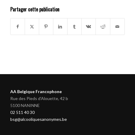
Partager cette publication
AA Belgique Francophone
Rue des Pieds d'Alouette, 42 b
5100 NANINNE
02 511 40 30
bsg@alcooliquesanonymes.be