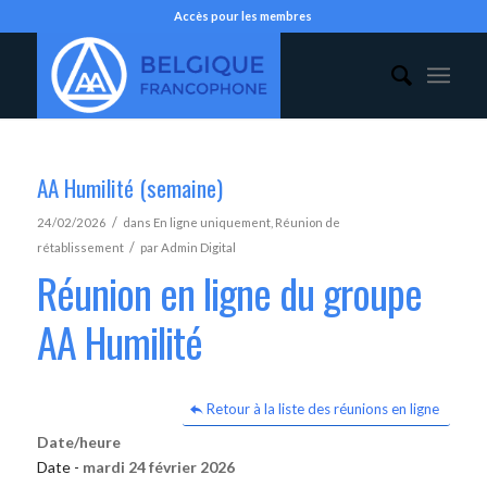
Accès pour les membres
AA Humilité (semaine)
/
24/02/2026
dans
En ligne uniquement
,
Réunion de
/
rétablissement
par
Admin Digital
Réunion en ligne du groupe
AA Humilité
Retour à la liste des réunions en ligne
Date/heure
Date -
mardi 24 février 2026