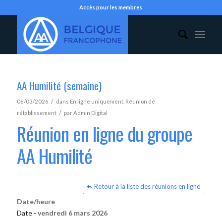
Accès pour les membres
AA Humilité (semaine)
/
06/03/2026
dans
En ligne uniquement
,
Réunion de
/
rétablissement
par
Admin Digital
Réunion en ligne du groupe
AA Humilité
Retour à la liste des réunions en ligne
Date/heure
Date -
vendredi 6 mars 2026