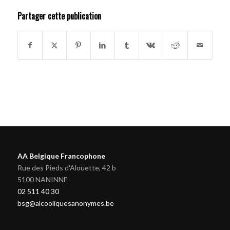
Partager cette publication
AA Belgique Francophone
Rue des Pieds d'Alouette, 42 b
5100 NANINNE
02 511 40 30
bsg@alcooliquesanonymes.be